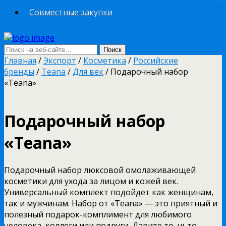
Совместные закупки
Главная
/
Экспорт
/
Косметика
/
Российские
бренды
/
Teana
/
Для век
/ Подарочный набор
«Teana»
Подарочный набор
«Teana»
Подарочный набор люксовой омолаживающей
косметики для ухода за лицом и кожей век.
Универсальный комплект подойдет как женщинам,
так и мужчинам. Набор от «Teana» — это приятный и
полезный подарок-комплимент для любимого
человека, коллеги или подруги. Дарите то, чьто