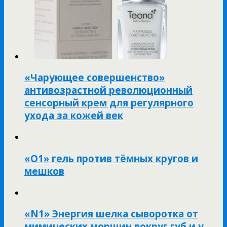
«Чарующее совершенство»
антивозрастной революционный
сенсорный крем для регулярного
ухода за кожей век
«O1» гель против тёмных кругов и
мешков
«N1» Энергия шелка сыворотка от
мимических морщин вокруг губ и у