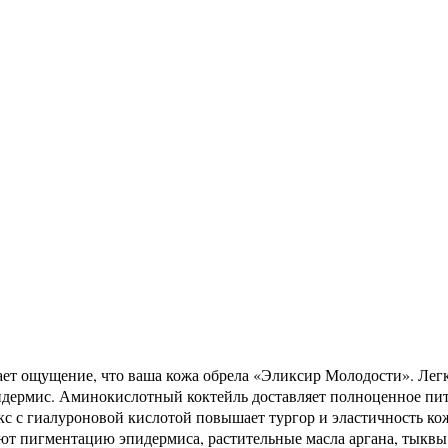
ет ощущение, что ваша кожа обрела «Эликсир Молодости». Легка
идермис. Аминокислотный коктейль доставляет полноценное пит
с с гиалуроновой кислотой повышает тургор и эластичность к
т пигментацию эпидермиса, растительные масла аргана, тыквы 