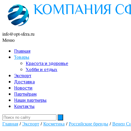
info@opt-sfera.ru
Меню
Главная
Товары
Красота и здоровье
Хобби и отдых
Экспорт
Доставка
Новости
Партнёрам
Наши партнеры
Контакты
Главная
/
Экспорт
/
Косметика
/
Российские бренды
/
Венец С