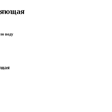
ляющая
ую воду
ющая