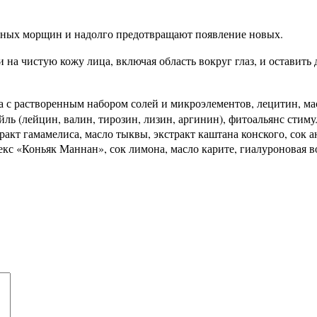
тных морщин и надолго предотвращают появление новых.
на чистую кожу лица, включая область вокруг глаз, и оставить
астворенным набором солей и микроэлементов, лецитин, масло
ь (лейцин, валин, тирозин, лизин, аргинин), фитоальянс стиму
акт гамамелиса, масло тыквы, экстракт каштана конского, сок ан
с «Коньяк Маннан», сок лимона, масло карите, гиалуроновая во