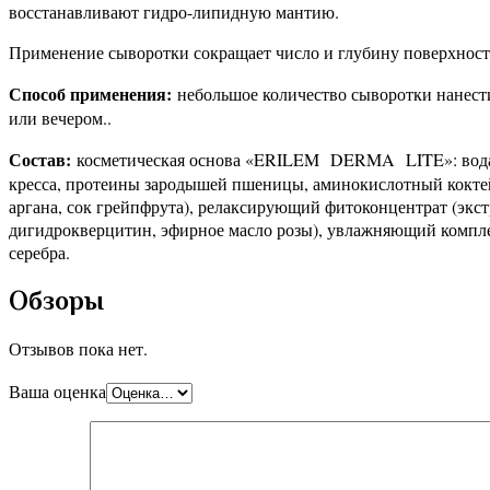
восстанавливают гидро-липидную мантию.
Применение сыворотки сокращает число и глубину поверхнос
Способ применения:
небольшое количество сыворотки нанести 
или вечером..
Состав:
косметическая основа «ERILEM DERMA LITE»: вода с р
кресса, протеины зародышей пшеницы, аминокислотный коктейл
аргана, сок грейпфрута), релаксирующий фитоконцентрат (экстр
дигидрокверцитин, эфирное масло розы), увлажняющий комплек
серебра.
Обзоры
Отзывов пока нет.
Ваша оценка