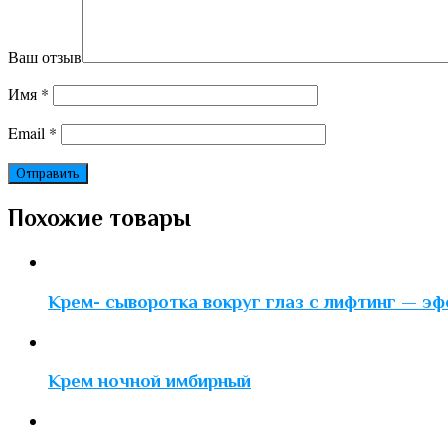
Ваш отзыв
Имя
*
Email
*
Похожие товары
Крем- сыворотка вокруг глаз с лифтинг — э
Крем ночной имбирный