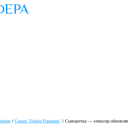
ибири
/
Серия "Erilem Platinum"
/ Сыворотка — эликсир обновл