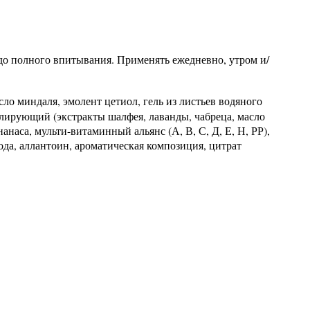
 до полного впитывания. Применять ежедневно, утром и/
 миндаля, эмолент цетиол, гель из листьев водяного
лирующий (экстракты шалфея, лаванды, чабреца, масло
анаса, мульти-витаминный альянс (А, В, С, Д, Е, Н, РР),
да, аллантоин, ароматическая композиция, цитрат